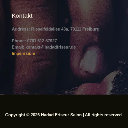
Kontakt
Address:
Rieselfeldallee 43a, 79111 Freiburg
Phone:
0761 612 57927
Email:
kontakt@hadadfriseur.de
Imperssium
Copyright © 2026 Hadad Friseur Salon | All rights reserved.